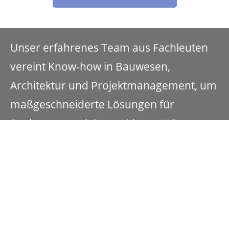
Unser erfahrenes Team aus Fachleuten
vereint Know-how in Bauwesen,
Architektur und Projektmanagement, um
maßgeschneiderte Lösungen für
Sanierungsprojekte zu bieten. Wir
arbeiten eng mit unseren Kunden
zusammen, um ihre individuellen
Visionen zu verwirklichen.
Mehr erfahren